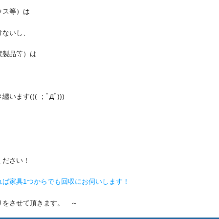
ラス等）は
けないし、
電製品等）は
す((( ；ﾟДﾟ)))
ください！
れば家具1つからでも回収にお伺いします！
りをさせて頂きます。 ～