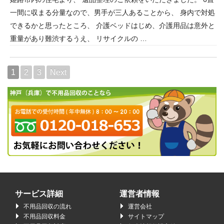
一間に収まる分量なので、男手が三人あることから、 身内で対処
できるかと思ったところ、 介護ベッドはじめ、介護用品は意外と
重量があり難渋するうえ、 リサイクルの …
1
2
3
Next
サービス詳細
運営者情報
不用品回収の流れ
運営会社
不用品回収料金
サイトマップ