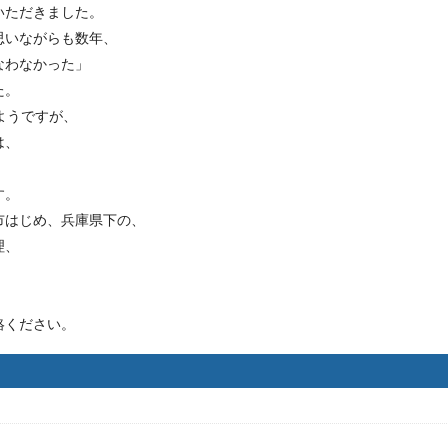
いただきました。
思いながらも数年、
なわなかった」
た。
ようですが、
は、
す。
市はじめ、兵庫県下の、
理、
絡ください。