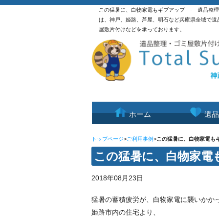
この猛暑に、白物家電もギブアップ - 遺品整
は、神戸、姫路、芦屋、明石など兵庫県全域で遺
屋敷片付けなどを承っております。
ホーム
遺品
トップページ
>
ご利用事例
>
この猛暑に、白物家電も
この猛暑に、白物家電
2018年08月23日
猛暑の蓄積疲労が、白物家電に襲いかか
姫路市内の住宅より、