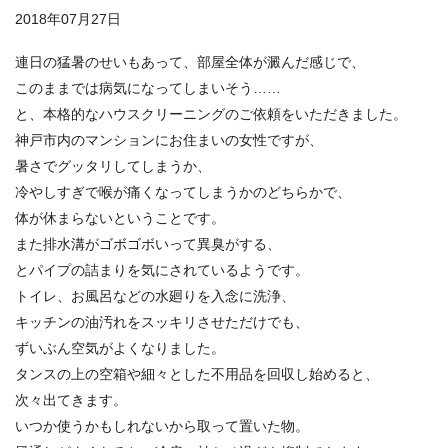
2018年07月27日
連日の猛暑のせいもあって、部屋全体が澱んだ感じで、
このままでは病気になってしまいそう……
と、本格的なハウスクリーニングのご依頼をいただきました。
神戸市内のマンションにお住まいの女性ですが、
暑さでグッタリしてしまうか、
冷やしすぎで喉が痛くなってしまうかのどちらかで、
体が休まらないということです。
また排水溝がゴボゴボいって異臭がする、
とパイプの詰まりを気にされているようです。
トイレ、お風呂などの水廻りを入念に洗浄、
キッチンの油汚れをスッキリさせただけでも、
ずいぶん空気がよくなりました。
タンスの上の空箱や細々とした不用品を回収し始めると、
次々出てきます。
いつか使うかもしれないから取って置いた物。