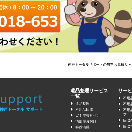
神戸トータルサポートの無料お見積り »
遺品整理サービス
サー
一覧
不用
遺品整理
不用
不用品回収
不用
ア
ゴミ屋敷片付け
回収
汚部屋片付け
回収
特殊清掃