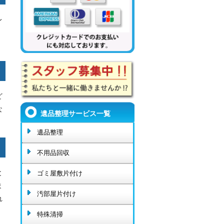
レ
ど
な
遺品整理サービス一覧
遺品整理
不用品回収
と
ゴミ屋敷片付け
ま
汚部屋片付け
れ
特殊清掃