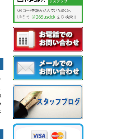
い
こ
段
家
さ