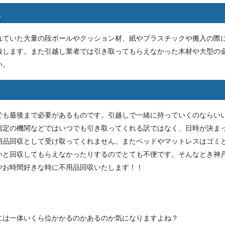
収
れていた大量の段ボールやクッション材、紙やプラスチックや搬入の際
致します。また引越し業者では引き取ってもらえなかった木材や大型の
い。
でも最後まで必要があるものです。引越しで一緒に持っていくのならい
指定の機関などではいつでも引き取ってくれる訳ではなく、日時が決ま
用品回収として受け取ってくれません。またベッドやマットレスはゴミ
いと回収してもらえなかったりするのでとても不便です。そんなとき神
やお時間好きな時に不用品回収いたします！！
には一体いくら位かかるのかあるのか気になりますよね？