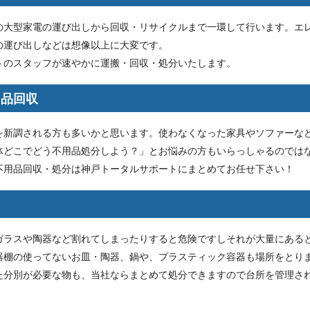
の大型家電の運び出しから回収・リサイクルまで一環して行います。エ
の運び出しなどは想像以上に大変です。
トのスタッフが速やかに運搬・回収・処分いたします。
用品回収
を新調される方も多いかと思います。使わなくなった家具やソファーな
体どこでどう不用品処分しよう？」とお悩みの方もいらっしゃるのでは
不用品回収・処分は神戸トータルサポートにまとめてお任せ下さい！
ガラスや陶器など割れてしまったりすると危険ですしそれが大量にある
器棚の使ってないお皿・陶器、鍋や、プラスティック容器も場所をとり
た分別が必要な物も、当社ならまとめて処分できますので台所を管理さ