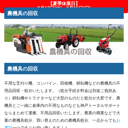
【夏季休業日】
8月12日(水)～8月16日(日)
農機具の回収
農機具の回収
不用な芝刈り機、コンバイン、田植機、耕耘機などの農機具の不
用品回収・処分いたします。（処分手続き料金は別途ご負担あ
り）耕耘機やトラクターなど大型のものだと処分が大変です。農
機具とご一緒に倉庫内の不用なものなども神戸トータルサポート
ならまとめて運搬、不用品回収いたします。農業の廃業などで大
量の農機具処分、買い替えのための農機具処分、一点からでも
お
電話
一つですぐお伺い致します！！