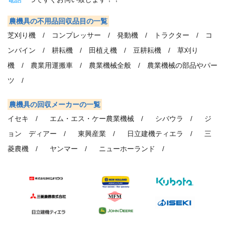
農機具の不用品回収品目の一覧
芝刈り機 /
コンプレッサー /
発動機 /
トラクター /
コ
ンバイン /
耕耘機 /
田植え機 /
豆耕耘機 /
草刈り
機 /
農業用運搬車 /
農業機械全般 /
農業機械の部品やパー
ツ /
農機具の回収メーカーの一覧
イセキ /
エム・エス・ケー農業機械 /
シバウラ /
ジ
ョン ディアー /
東興産業 /
日立建機ティエラ /
三
菱農機 /
ヤンマー /
ニューホーランド /