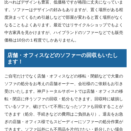
比べればデザインも豊富、低価格ですが格段に丈夫になっていま
す。ソファーはデザインの好みもありますが、置く場所がある程
度決まってくるため引越しなどで部屋が変わると置く場所がなく
なることもよくあります。最近ではリサイクルショップでもよく
中古家具を見かけますが、ハイブランドのソファーなどでも販売
価格は10分の１程度でしかありません。
店舗・オフィスなどのソファーの回収もいたし
ます！
ご自宅だけでなく店舗・オフィスなどの移転・閉鎖などで大量の
ソファの処分をお考えの店舗オーナー、会社様のご依頼もお引き
受けいたします。神戸トータルサポートでは店舗・オフィスの移
転・閉店に伴うソファの回収・処分もできます。回収時に破損し
ているソファ、破けていて不用になったソファも回収することが
できます（処分、手続きなどの費用はご負担あり）。退去をお急
ぎの店舗・オフィス様でもスピーディーにソファーの処分作業が
できます。ソファ以外にも不用品を片付けたい・処分したい場合