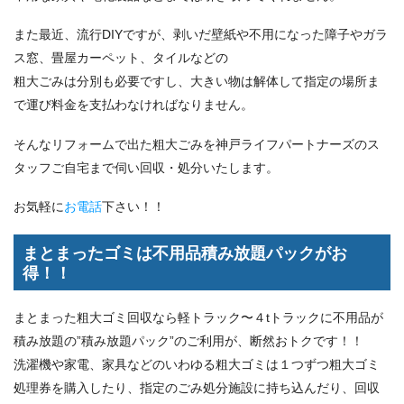
また最近、流行DIYですが、剥いだ壁紙や不用になった障子やガラ
ス窓、畳屋カーペット、タイルなどの
粗大ごみは分別も必要ですし、大きい物は解体して指定の場所ま
で運び料金を支払わなければなりません。
そんなリフォームで出た粗大ごみを神戸ライフパートナーズのス
タッフご自宅まで伺い回収・処分いたします。
お気軽に
お電話
下さい！！
まとまったゴミは不用品積み放題パックがお
得！！
まとまった粗大ゴミ回収なら軽トラック〜４tトラックに不用品が
積み放題の”積み放題パック”のご利用が、断然おトクです！！
洗濯機や家電、家具などのいわゆる粗大ゴミは１つずつ粗大ゴミ
処理券を購入したり、指定のごみ処分施設に持ち込んだり、回収