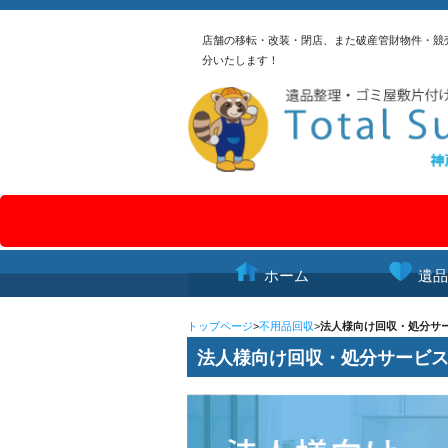
店舗の移転・改装・閉店、また破産管財物件・競
分いたします！
ホーム
遺品
トップページ
>
不用品回収
>
法人様向け回収・処分サ
法人様向け回収・処分サービ