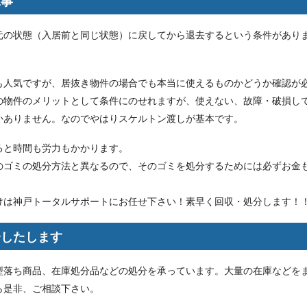
工事
元の状態（入居前と同じ状態）に戻してから退去するという条件があり
も人気ですが、居抜き物件の場合でも本当に使えるものかどうか確認が
の物件のメリットとして条件にのせれますが、使えない、故障・破損し
かありません。なのでやはりスケルトン渡しが基本です。
ると時間も労力もかかります。
のゴミの処分方法と異なるので、そのゴミを処分するためには必ずお金
けは神戸トータルサポートにお任せ下さい！素早く回収・処分します！
分したします
型落ち商品、在庫処分品などの処分を承っています。大量の在庫などを
ら是非、ご相談下さい。