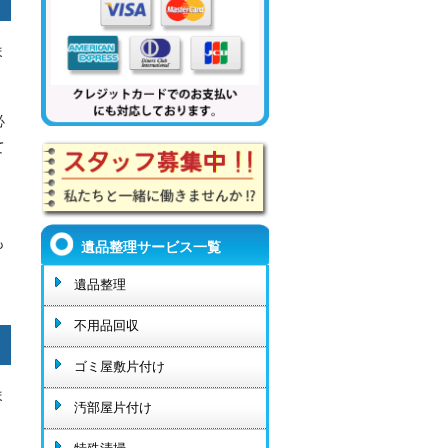
ま
必
て
も
遺品整理サービス一覧
遺品整理
！
不用品回収
ゴミ屋敷片付け
ま
汚部屋片付け